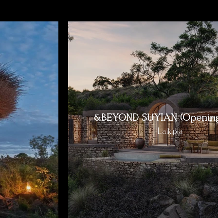
&BEYOND SUYIAN (Opening
Laikipia