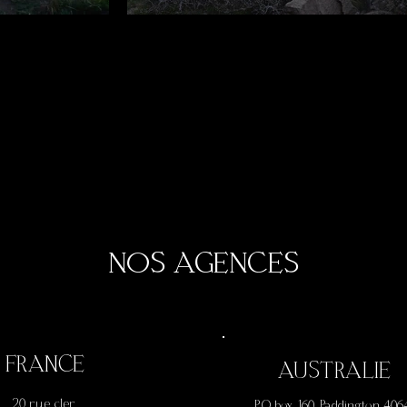
NOS AGENCES
FRANCE
AUSTRALIE
20 rue cler,
P.O box 160, Paddington 406