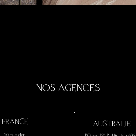
NOS AGENCES
FRANCE
AUSTRALIE
20 rue cler,
P.O box 160, Paddington 406