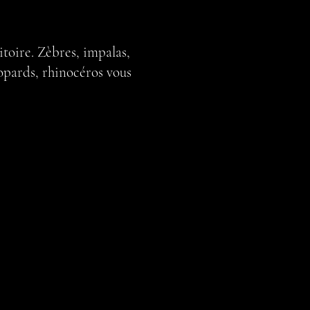
itoire. Zèbres, impalas,
éopards, rhinocéros vous