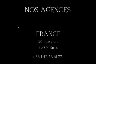
NOS AGENCES
FRANCE
20 rue cler,
75007 Paris
+
33 1 42 73 61 77
AUSTRALIE
P.O box 160, Paddington 4064
Brisbane
+61 456 661 969