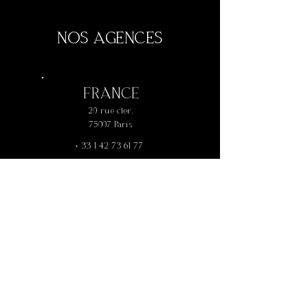
NOS AGENCES
FRANCE
20 rue cler,
75007 Paris
+
33 1 42 73 61 77
AUSTRALIE
P.O box 160, Paddington 4064
Brisbane