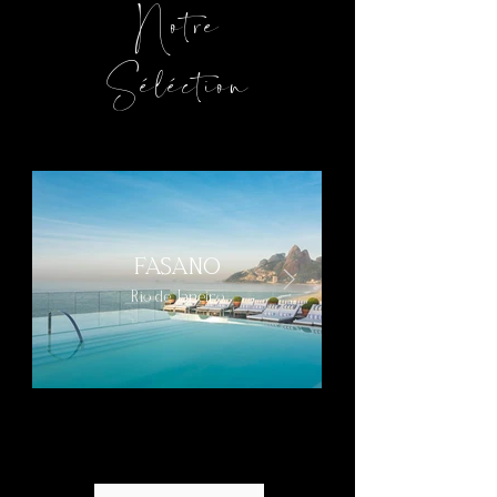
Notre
Séléction
FASANO
Rio de Janeiro