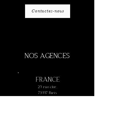
Contactez-nous
NOS AGENCES
FRANCE
20 rue cler,
75007 Paris
+
33 1 42 73 61 77