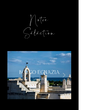
Notre
Séléction
BORGO EGNAZIA
Savelletri