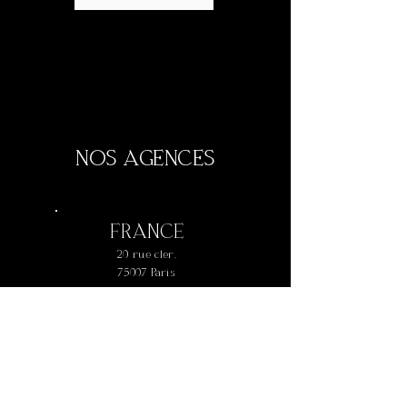
NOS AGENCES
FRANCE
20 rue cler,
75007 Paris
+
33 1 42 73 61 77