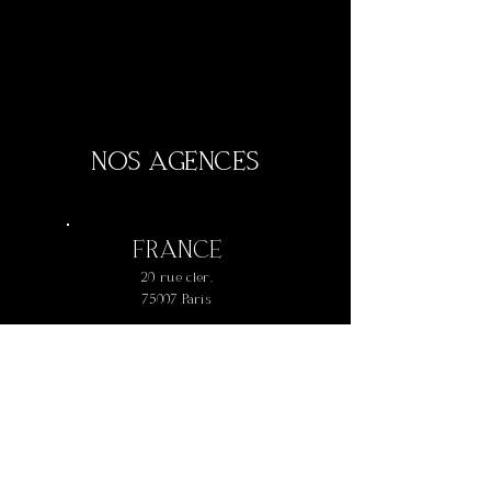
NOS AGENCES
FRANCE
20 rue cler,
75007 Paris
+
33 1 42 73 61 77