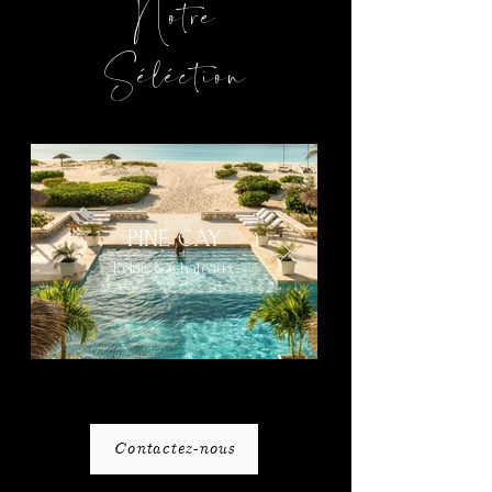
Notre
Séléction
PINE CAY
Relais & Châteaux
Contactez-nous